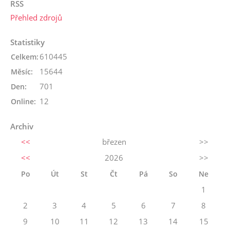
RSS
Přehled zdrojů
Statistiky
610445
Celkem:
15644
Měsíc:
701
Den:
12
Online:
Archiv
<<
březen
>>
<<
2026
>>
Po
Út
St
Čt
Pá
So
Ne
1
2
3
4
5
6
7
8
9
10
11
12
13
14
15