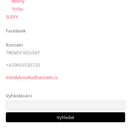
Mikiny
Trička
SLEVY
Facebook
Kontakt
TRENDY KOUSKY
+420603530720
trendykousky@seznam.cz
Vyhledávání