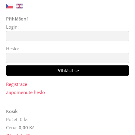
Přihlášení
Login:
Heslo:
Registrace
Zapomenuté heslo
Košík
Počet: 0 ks
Cena:
0,00 Kč