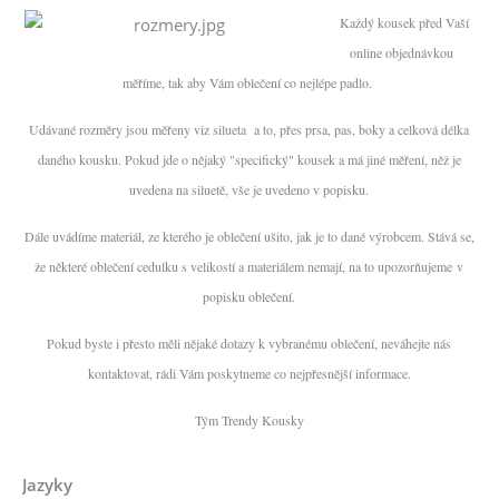
Každý kousek před Vaší
online objednávkou
měříme, tak aby Vám oblečení co nejlépe padlo.
Udávané rozměry jsou měřeny viz silueta a to, přes prsa, pas, boky a celková délka
daného kousku. Pokud jde o nějaký "specifický" kousek a má jiné měření, něž je
uvedena na siluetě, vše je uvedeno v popisku.
Dále uvádíme materiál, ze kterého je oblečení ušito, jak je to dané výrobcem. Stává se,
že některé oblečení cedulku s velikostí a materiálem nemají, na to upozorňujeme v
popisku oblečení.
Pokud byste i přesto měli nějaké dotazy k vybranému oblečení, neváhejte nás
kontaktovat, rádi Vám poskytneme co nejpřesnější informace.
Tým Trendy Kousky
Jazyky